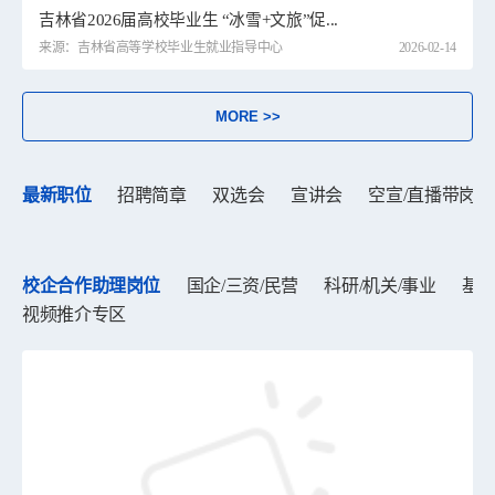
吉林省2026届高校毕业生 “冰雪+文旅”促...
来源：吉林省高等学校毕业生就业指导中心
2026-02-14
MORE >>
最新职位
招聘简章
双选会
宣讲会
空宣/直播带岗
校企合作助理岗位
国企/三资/民营
科研/机关/事业
基层
视频推介专区