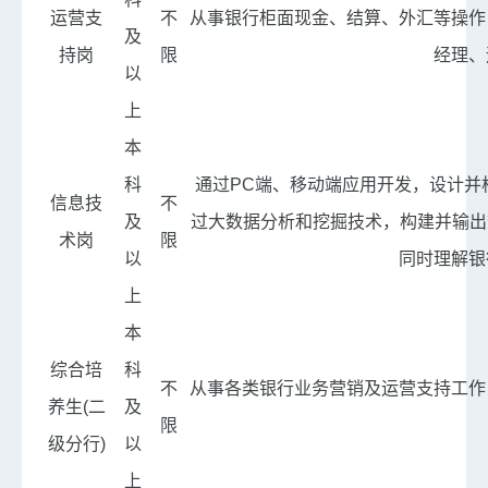
运营支
不
从事银行柜面现金、结算、外汇等操作
及
持岗
限
经理、
以
上
本
科
通过PC端、移动端应用开发，设计并
信息技
不
及
过大数据分析和挖掘技术，构建并输出
术岗
限
以
同时理解银
上
本
综合培
科
不
从事各类银行业务营销及运营支持工作
养生(二
及
限
级分行)
以
上