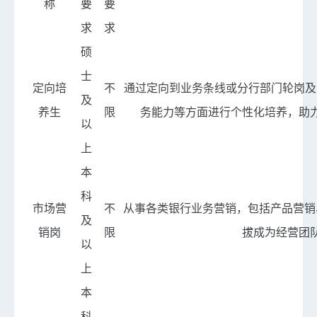
称
要
要
求
求
硕
士
定向培
不
通过定向到业务条线或分行部门轮岗及
及
养生
限
务能力等方面进行个性化培养，助
以
上
本
科
市场营
不
从事各类银行业务营销，包括产品营销
及
销岗
限
拔成为经营团
以
上
本
科