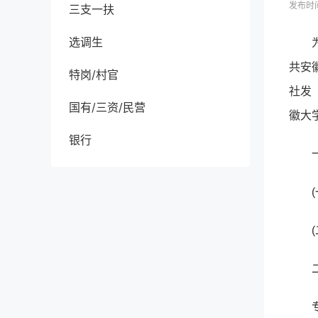
发布时间
三支一扶
选调生
共安
特岗/村官
社发
国有/三资/民营
徽大
银行