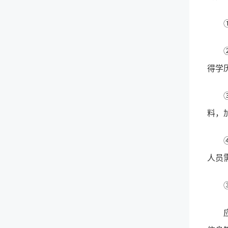
得学
料，
人员