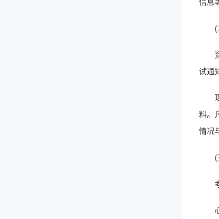
信息
试通
料。
情况