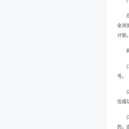
全浏
计划
号。
位成
的，