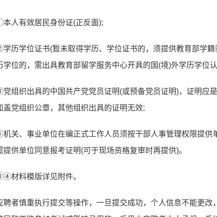
①本人有效居民身份证(正反面);
②学历学位证书(暂未取得学历、学位证书的，须提供教育部学籍验
历学位的，需出具教育部留学服务中心开具的国(境)外学历学位认证
③党组织出具的中国共产党党员证明(或预备党员证明)，证明应
加盖党组织公章，其他组织出具的证明无效;
④机关、事业单位在编正式工作人员须按干部人事管理权限提供
需提供单位同意报考证明(可于现场资格复审时再提供)。
③④材料模版详见附件。
应聘者慎重执行提交等操作，一旦提交成功，个人信息不能更改