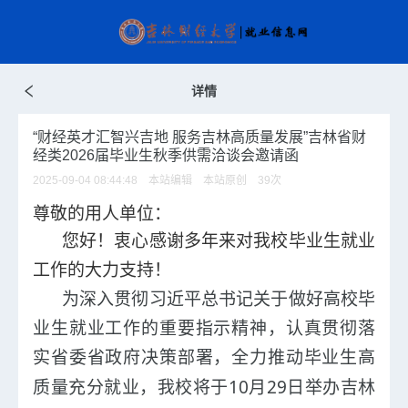
详情
“财经英才汇智兴吉地 服务吉林高质量发展”吉林省财
经类2026届毕业生秋季供需洽谈会邀请函
2025-09-04 08:44:48 本站编辑 本站原创
39
次
尊敬的用人单位：
您好！衷心感谢多年来对我校毕业生就业
工作的大力支持！
为深入贯彻习近平总书记关于做好高校毕
业生就业工作的重要指示精神，
认真贯彻落
实省委省政府决策部署
，
全力推动毕业生高
10
29
质量充分就业
，
我校
将
于
月
日举
办
吉林