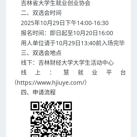
吉林省大学生就业创业协会
二
、双选会时间
202
5
10
29
14
:
00
-1
6
:
3
0
年
月
日
下
午
10
20
16:00
报名时间：即日起至
月
日
10
29
13:40
用人单位请于
月
日
前入场完毕
三
、双选会地点
线下：
吉林财经大学
大学生活动中心
线上：慧就业平台
https://www.hjiuye.com/
（
）
四
、申请流程